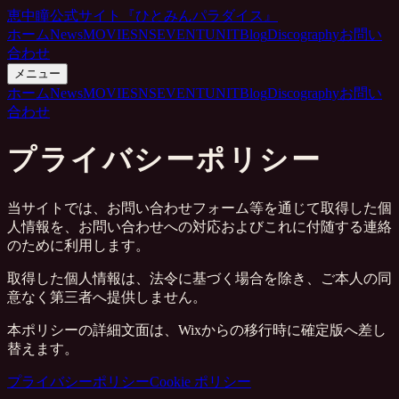
恵中瞳公式サイト『ひとみんパラダイス』
ホーム
News
MOVIE
SNS
EVENT
UNIT
Blog
Discography
お問い
合わせ
メニュー
ホーム
News
MOVIE
SNS
EVENT
UNIT
Blog
Discography
お問い
合わせ
プライバシーポリシー
当サイトでは、お問い合わせフォーム等を通じて取得した個
人情報を、お問い合わせへの対応およびこれに付随する連絡
のために利用します。
取得した個人情報は、法令に基づく場合を除き、ご本人の同
意なく第三者へ提供しません。
本ポリシーの詳細文面は、Wixからの移行時に確定版へ差し
替えます。
プライバシーポリシー
Cookie ポリシー